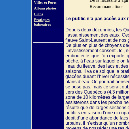
De la nécessité d’agir
Villes et Ports
Recommandations
Album photos
Liens
Le public n'a pas accès aux r
Pratiques
balnéaires
Depuis deux décennies, les Qué
l’assainissement des eaux. Ces e
fleuve Saint-Laurent et de nos
De plus en plus de citoyens déco
l’investissement consenti. Ici, 
embouteille, que l’on exporte, q
pêche, à l’eau sur laquelle on f
l’eau du fleuve, des lacs et des
saisons. Il va de soi que la pr
glacées durant l’hiver nécess
plans d’eau. On pourrait pense
se pose pas, mais ce serait oub
tiers des Québécois (4,3 millio
zone de 10 kilomètres de largeu
assisterons dans les prochaine
résulte que de larges sections 
publics en raison d’une occupat
dépit d’une abondance de lacs 
urbains, il n’existe qu’un nom
moyens de posséder une réside