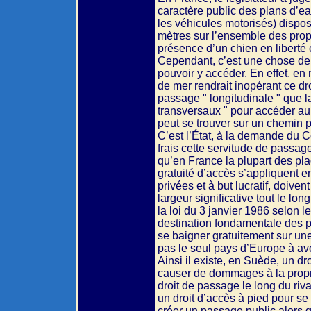
caractère public des plans d’ea
les véhicules motorisés) dispo
mètres sur l’ensemble des propr
présence d’un chien en liberté c
Cependant, c’est une chose de p
pouvoir y accéder. En effet, en
de mer rendrait inopérant ce dr
passage " longitudinale " que la
transversaux " pour accéder au 
peut se trouver sur un chemin p
C’est l’État, à la demande du 
frais cette servitude de passage
qu’en France la plupart des pla
gratuité d’accès s’appliquent e
privées et à but lucratif, doive
largeur significative tout le l
la loi du 3 janvier 1986 selon le
destination fondamentale des pl
se baigner gratuitement sur un
pas le seul pays d’Europe à avo
Ainsi il existe, en Suède, un dr
causer de dommages à la proprié
droit de passage le long du riva
un droit d’accès à pied pour se
créer un passage public alors q