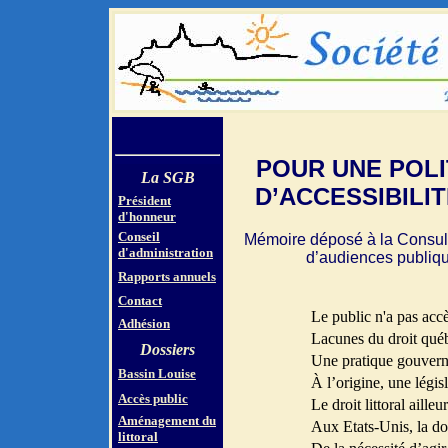
POUR UNE POLI
La SGB
D’ACCESSIBILI
Président
d'honneur
Conseil
Mémoire déposé à la Consult
d'administration
d’audiences publiq
Rapports annuels
Contact
Le public n'a pas accè
Adhésion
Lacunes du droit qué
Dossiers
Une pratique gouverne
Bassin Louise
À l’origine, une légis
Accès public
Le droit littoral aille
Aménagement du
Aux Etats-Unis, la do
littoral