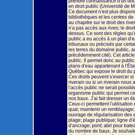
prendre connaissance d'un doc
en droit public (Université de Mo
Ce document n'est plus disponib
bibliothèques et les centres d
au chapitre sur le droit des riv
n'a pas accès aux rives; le droit
dessus. Ce sont des règles qu'o
public a eu accès à un plan d'ea
tribunaux ou précisés par certai
les terres du domaine public, 
précédemment cité). Cet article
public. Il permet donc au public
plans d'eau appartenant à l'Éta
Québec qui expose le droit du 
Ces droits peuvent s'exercer si
riverain ou si un riverain nou
l'accès public ne serait possibl
organisme public qui permet cet
nos baux. J'ai fait dresser un 
Ceux-ci permettent l'utilisatio
quai; maintenir un remblayage; o
ouvrage de régularisation des e
plage; plage publique; ligne d'
d'ancrage; pont; abri pour batea
du nombre de baux. Je souhaite 