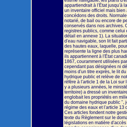
estime navigable, les plans d'ea
appartiendrait à l'État jusqu'à 
un inventaire officiel mais bien
concédons des droits. Normaleme
notarié, de bail ou encore de p
conservés dans nos archives. C
registres publics, comme celui d
détail en annexe 1). La situatio
d'eau navigable, son lit fait pa
des hautes eaux, laquelle, pour 
représente la ligne des plus ha
ils appartiennent à l'État canad
1867, couramment utilisées par 
cependant pas désignées ni dél
moins d'un titre exprès, le lit d
hydrique public et relève de not
réfère à l'article 1 de la Loi s
y a plusieurs années, le minist
territoire) a dressé un inventai
englobait les propriétés en mil
du domaine hydrique public ", je 
régime des eaux et l'article 13 
Ces articles fondent notre gesti
texte du Règlement sur le doma
législations en matière d'accès 