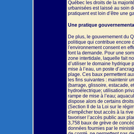
Québec les droits de la majorit
urbanisées est laissé au soin d
pratiquent est loin d’être une g
Une pratique gouvernementale 
De plus, le gouvernement du Qu
politique qui contribue encore d
l'environnement consent en effe
font la demande. Pour une somm
zone intertidale, laquelle fait
d’utiliser le domaine hydrique 
mise à l’eau, un poste d’ancrage
plage. Ces baux permettent aux 
les fins suivantes : maintenir 
(barrage, glissoire, estacade, 
hydroélectrique; utilisation pri
rampe de mise à l’eau; aquacult
dispose alors de certains droits,
(Section II de la Loi sur le rég
d'empêcher tout accès à la riv
favoriser l’accès public aux pl
3,758 baux de grève de concéd
données fournies par le minist
de comté, ne permettent pas de