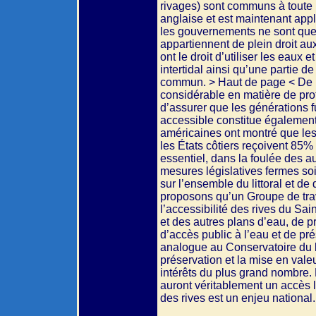
rivages) sont communs à toute
anglaise et est maintenant appl
les gouvernements ne sont que
appartiennent de plein droit aux
ont le droit d’utiliser les eaux 
intertidal ainsi qu’une partie d
commun. > Haut de page < De l
considérable en matière de prote
d’assurer que les générations fu
accessible constitue également 
américaines ont montré que les 
les États côtiers reçoivent 85% 
essentiel, dans la foulée des a
mesures législatives fermes soi
sur l’ensemble du littoral et de
proposons qu’un Groupe de travai
l’accessibilité des rives du Sai
et des autres plans d’eau, de 
d’accès public à l’eau et de pré
analogue au Conservatoire du li
préservation et la mise en vale
intérêts du plus grand nombre. L
auront véritablement un accès li
des rives est un enjeu national.