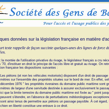
ques données sur la législation française en matière d'a
rt texte rappelle de façon succinte quelques-unes des lignes de force du 
éen.
la montée de l'utilisation privative du rivage, le législateur français a cru néc
'70, d'instituer en droit le principe de l'accès libre et gratuit au rivage. On re
tion française les dispositions suivantes :
Les piétons (et non les véhicules motorisés) disposent d'un droit de passage
mètres sur l'ensemble des propriétés situées sur le bord de mer. En effet, sel
décembre 1976 " les propriétés riveraines du domaine public maritime sont 
mètres de largeur d'une servitude destinée à assurer exclusivement le passa
ici que la limite terrestre du domaine public maritime est fixée au " point jus
peuvent s'étendre, en l'absence de perturbations météorologiques exceptionnel
sont ainsi tenus de permettre aux piétons un passage paysible. À cet égard, 
chien en liberté constitue une entrave à ce droit.