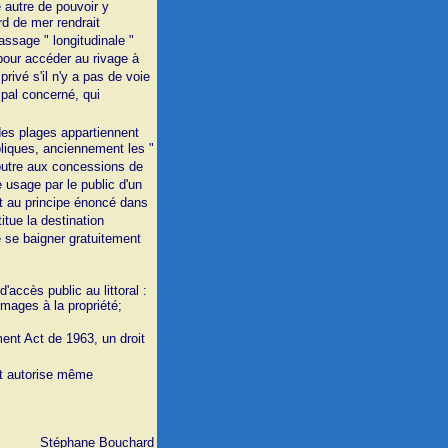
e autre de pouvoir y
rd de mer rendrait
assage " longitudinale "
 pour accéder au rivage à
rivé s'il n'y a pas de voie
ipal concerné, qui
 des plages appartiennent
bliques, anciennement les "
n outre aux concessions de
re usage par le public d'un
nt au principe énoncé dans
titue la destination
e se baigner gratuitement
accès public au littoral :
mages à la propriété;
ent Act de 1963, un droit
 et autorise même
Stéphane Bouchard