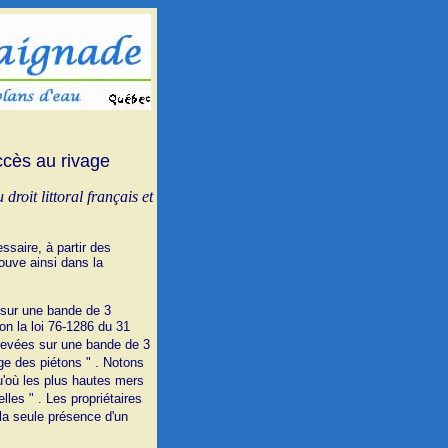
ccès au rivage
droit littoral français et
essaire, à partir des
trouve ainsi dans la
 sur une bande de 3
on la loi 76-1286 du 31
grevées sur une bande de 3
ge des piétons " . Notons
qu'où les plus hautes mers
les " . Les propriétaires
la seule présence d'un