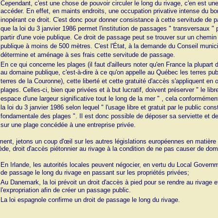
Cependant, c'est une chose de pouvoir circuler le long du rivage, c'en est un
accéder. En effet, en maints endroits, une occupation privative intense du bo
inopérant ce droit. C'est donc pour donner consistance à cette servitude de p
que la loi du 3 janvier 1986 permet l'institution de passages " transversaux "
partir d'une voie publique. Ce droit de passage peut se trouver sur un chemin p
publique à moins de 500 mètres. C'est l'État, à la demande du Conseil munic
détermine et aménage à ses frais cette servitude de passage.
En ce qui concerne les plages (il faut d'ailleurs noter qu'en France la plupart
au domaine publique, c'est-à-dire à ce qu'on appelle au Québec les terres pu
terres de la Couronne), cette liberté et cette gratuité d'accès s'appliquent e
plages. Celles-ci, bien que privées et à but lucratif, doivent préserver " le lib
espace d'une largeur significative tout le long de la mer " , cela conforméme
la loi du 3 janvier 1986 selon lequel " l'usage libre et gratuit par le public cons
fondamentale des plages ". Il est donc possible de déposer sa serviette et d
sur une plage concédée à une entreprise privée.
ment, jetons un coup d'œil sur les autres législations européennes en matière d'
de, droit d'accès piétonnier au rivage à la condition de ne pas causer de dom
En Irlande, les autorités locales peuvent négocier, en vertu du Local Governm
de passage le long du rivage en passant sur les propriétés privées;
Au Danemark, la loi prévoit un droit d'accès à pied pour se rendre au rivage
l'expropriation afin de créer un passage public.
La loi espagnole confirme un droit de passage le long du rivage.