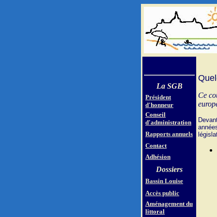
Quel
La SGB
Ce cou
Président
europ
d'honneur
Conseil
Devant 
d'administration
années 
Rapports annuels
législa
Contact
Adhésion
Dossiers
Bassin Louise
Accès public
Aménagement du
littoral