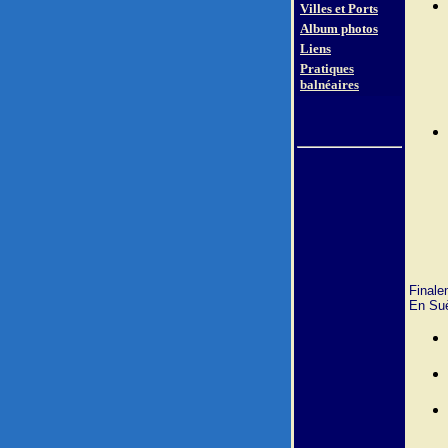
Villes et Ports
Album photos
Liens
Pratiques
balnéaires
Finale
En Suè