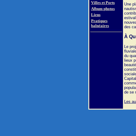
Villes et Ports
Une pl
Album photos
nautis
contrib
Liens
estiva
Pratiques
nouvea
balnéaires
des ca
À Qu
Le pro
fluvial
du qua
lieux p
beauté
consti
sociale
Capita
comme 
popula
de se 
Les au