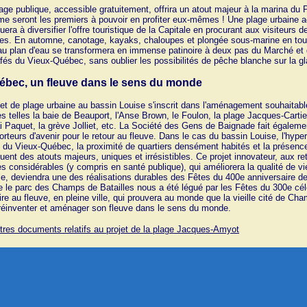
age publique, accessible gratuitement, offrira un atout majeur à la marina du P
me seront les premiers à pouvoir en profiter eux-mêmes ! Une plage urbaine a
uera à diversifier l'offre touristique de la Capitale en procurant aux visiteurs d
les. En automne, canotage, kayaks, chaloupes et plongée sous-marine en tout
u plan d'eau se transformera en immense patinoire à deux pas du Marché et
fés du Vieux-Québec, sans oublier les possibilités de pêche blanche sur la gl
ébec, un fleuve dans le sens du monde
jet de plage urbaine au bassin Louise s'inscrit dans l'aménagement souhaitab
es telles la baie de Beauport, l'Anse Brown, le Foulon, la plage Jacques-Cartier
i Paquet, la grève Jolliet, etc. La Société des Gens de Baignade fait égaleme
orteurs d'avenir pour le retour au fleuve. Dans le cas du bassin Louise, l'hyper-
 du Vieux-Québec, la proximité de quartiers densément habités et la présence
tuent des atouts majeurs, uniques et irrésistibles. Ce projet innovateur, aux
s considérables (y compris en santé publique), qui améliorera la qualité de vie e
le, deviendra une des réalisations durables des Fêtes du 400e anniversaire 
le parc des Champs de Batailles nous a été légué par les Fêtes du 300e cél
ire au fleuve, en pleine ville, qui prouvera au monde que la vieille cité de Ch
réinventer et aménager son fleuve dans le sens du monde.
tres documents relatifs au projet de la plage Jacques-Amyot