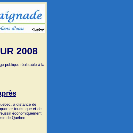
UR 2008
e publique réalisable à la
après
 Québec, à distance de
quartier touristique et de
ur réussir économiquement
omie de Québec.