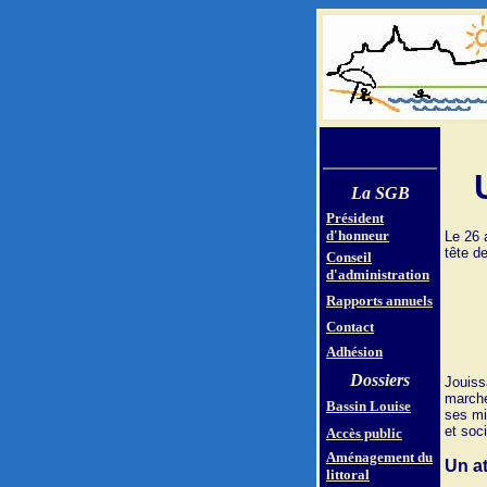
La SGB
Président
d'honneur
Le 26 
tête de
Conseil
d'administration
Rapports annuels
Contact
Adhésion
Dossiers
Jouiss
marche
Bassin Louise
ses mi
et soc
Accès public
Aménagement du
Un at
littoral