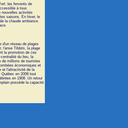
ort: les fervents de
ccessible à tous
e nouvelles activités
es saisons. En hiver, le
 de la chaude ambiance
ace.
le d'un réseau de plages
, l'anse Tibbits, la plage
nt la promotion de ces
centralité du lieu, la
 de millions de touristes
 retombées économiques et
t l'attractivité de la
de Québec en 2008 tout
ébrées en 1908. Un retour
amplain possède la capacité