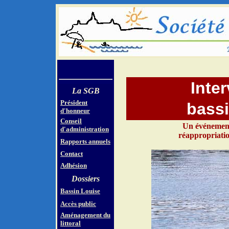
Inte
La SGB
Président
bassi
d'honneur
Conseil
Un événement
d'administration
réappropriatio
Rapports annuels
Contact
Adhésion
Dossiers
Bassin Louise
Accès public
Aménagement du
littoral