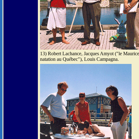
13) Robert Lachance, Jacques Amyot ("le Maurice
natation au Québec"), Louis Campagna.