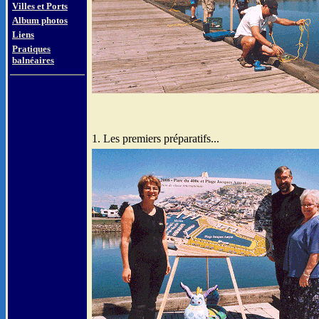
Villes et Ports
Album photos
Liens
Pratiques
balnéaires
1. Les premiers préparatifs...