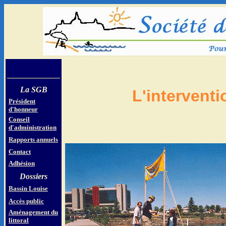
La SGB
L'intervent
Président
d'honneur
Conseil
d'administration
Rapports annuels
Contact
Adhésion
Dossiers
Bassin Louise
Accès public
Aménagement du
littoral