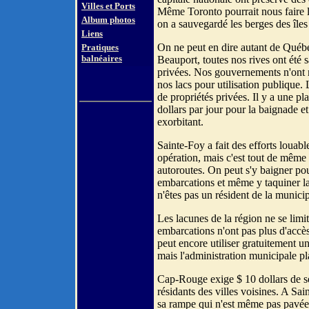
Villes et Ports
Même Toronto pourrait nous faire l
Album photos
on a sauvegardé les berges des îles 
Liens
On ne peut en dire autant de Québec
Pratiques
balnéaires
Beauport, toutes nos rives ont été
privées. Nos gouvernements n'ont m
nos lacs pour utilisation publique.
de propriétés privées. Il y a une p
dollars par jour pour la baignade e
exorbitant.
Sainte-Foy a fait des efforts loua
opération, mais c'est tout de même u
autoroutes. On peut s'y baigner pou
embarcations et même y taquiner la 
n'êtes pas un résident de la municip
Les lacunes de la région ne se limi
embarcations n'ont pas plus d'accès 
peut encore utiliser gratuitement u
mais l'administration municipale pla
Cap-Rouge exige $ 10 dollars de ses
résidants des villes voisines. A Sai
sa rampe qui n'est même pas pavée