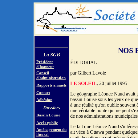
NOS 
La SGB
Président
ÉDITORIAL
d'honneur
par Gilbert Lavoie
Conseil
d'administration
LE SOLEIL
, 20 juillet 1995
Rapports annuels
Contact
Le géographe Léonce Naud avait peu
bassin Louise sous les yeux de quel
Adhésion
à une réalité qu'on oublie souvent 
Dossiers
une véritable honte qui ne peut s'e
Bassin Louise
de nos administrations municipales
Accès public
Le fait que Léonce Naud s'intéresse
Aménagement du
ait vécu à Ottawa pendant quelques 
littoral
capitale nationale ont préservé des